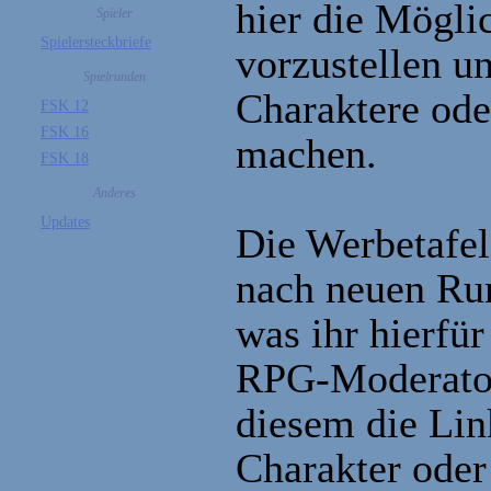
hier die Möglic
Spieler
Spielersteckbriefe
vorzustellen u
Spielrunden
Charaktere od
FSK 12
FSK 16
machen.
FSK 18
Anderes
Updates
Die Werbetafel 
nach neuen Run
was ihr hierfür
RPG-Moderator
diesem die Li
Charakter oder