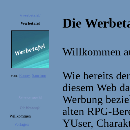
//werbetafel/
Die Werbeta
Werbetafel
Willkommen au
Wie bereits de
von:
Ronny
,
Sanctum
diesem Web da
Werbung bezieh
Seitenauswahl
alten RPG-Bere
Die Werbetafel
Willkommen
YUser, Charakt
Vorlagen