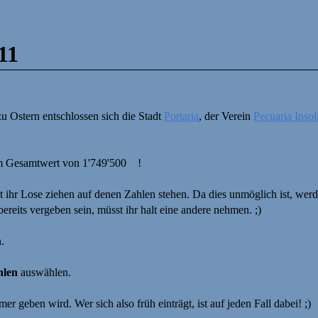
11
zu Ostern entschlossen sich die Stadt
Portaria
, der Verein
Pecuaria Insol
em Gesamtwert von 1'749'500
!
t ihr Lose ziehen auf denen Zahlen stehen. Da dies unmöglich ist, werd
ereits vergeben sein, müsst ihr halt eine andere nehmen. ;)
.
hlen
auswählen.
er geben wird. Wer sich also früh einträgt, ist auf jeden Fall dabei! ;)