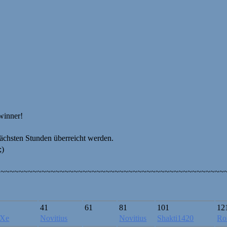
winner!
chsten Stunden überreicht werden.
;)
~~~~~~~~~~~~~~~~~~~~~~~~~~~~~~~~~~~~~~~~~~~~~~~~~~
41
61
81
101
12
Xe
Novitius
Novitius
Shakti1420
Ro