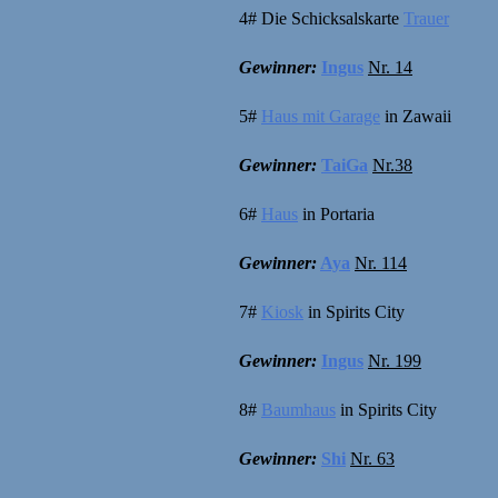
4# Die Schicksalskarte
Trauer
Gewinner:
Ingus
Nr. 14
5#
Haus mit Garage
in Zawaii
Gewinner:
TaiGa
Nr.38
6#
Haus
in Portaria
Gewinner:
Aya
Nr. 114
7#
Kiosk
in Spirits City
Gewinner:
Ingus
Nr. 199
8#
Baumhaus
in Spirits City
Gewinner:
Shi
Nr. 63