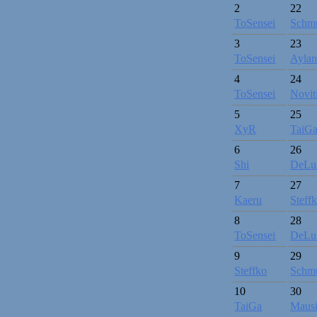
2
22
ToSensei
Schmu
3
23
ToSensei
Aylan
4
24
ToSensei
Novit
5
25
XyR
TaiG
6
26
Shi
DeLu
7
27
Kaeru
Steff
8
28
ToSensei
DeLu
9
29
Steffko
Schmu
10
30
TaiGa
Mausi