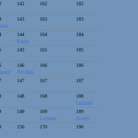
2
142
162
182
3
143
163
183
lana
4
144
164
184
Kaeru
5
145
165
185
6
146
166
186
nastar
Novitius
7
147
167
187
8
148
168
188
Lunastar
9
149
169
189
Lunastar
Ronny
0
150
170
190