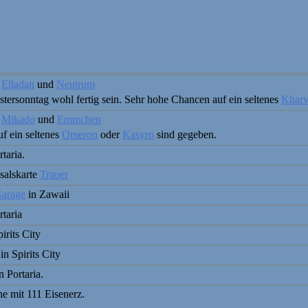
n
Elladan
und
Neutrum
tersonntag wohl fertig sein. Sehr hohe Chancen auf ein seltenes
Khar
n
Mikado
und
Emmchen
f ein seltenes
Omeron
oder
Kasyro
sind gegeben.
taria.
salskarte
Trauer
Garage
in Zawaii
rtaria
irits City
in Spirits City
n Portaria.
he mit 111 Eisenerz.