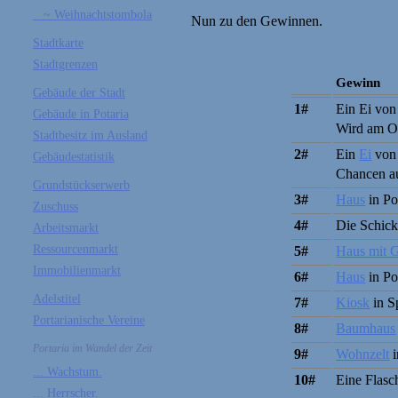
~ Weihnachtstombola
Nun zu den Gewinnen.
Stadtkarte
Stadtgrenzen
Gewinn
Gebäude der Stadt
1#
Ein Ei vo
Gebäude in Potaria
Wird am Os
Stadtbesitz im Ausland
2#
Ein
Ei
vo
Gebäudestatistik
Chancen au
Grundstückserwerb
3#
Haus
in Por
Zuschuss
4#
Die Schick
Arbeitsmarkt
Ressourcenmarkt
5#
Haus mit 
Immobilienmarkt
6#
Haus
in Po
Adelstitel
7#
Kiosk
in Sp
Portarianische Vereine
8#
Baumhaus
Portaria im Wandel der Zeit
9#
Wohnzelt
i
... Wachstum.
10#
Eine Flasc
... Herrscher.