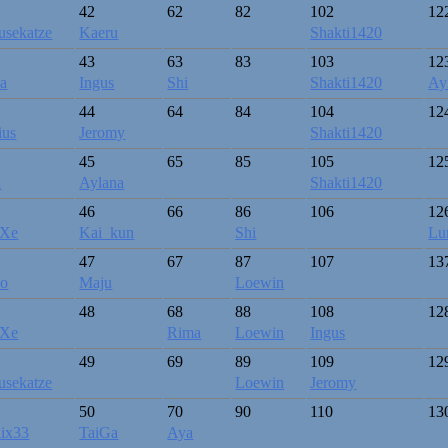
42
62
82
102
12
sekatze
Kaeru
Shakti1420
43
63
83
103
12
a
Ingus
Shi
Shakti1420
Ay
44
64
84
104
12
ius
Jeromy
Shakti1420
45
65
85
105
12
a
Aylana
Shakti1420
46
66
86
106
12
Xe
Kai_kun
Shi
Lu
47
67
87
107
13
ko
Maju
Loewin
48
68
88
108
12
Xe
Rima
Loewin
Ingus
49
69
89
109
12
sekatze
Loewin
Jeromy
50
70
90
110
13
ix33
TaiGa
Aya