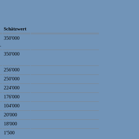
Schätzwert
350'000
v
.
350'000
256'000
250'000
224'000
176'000
104'000
20'000
18'000
1'500