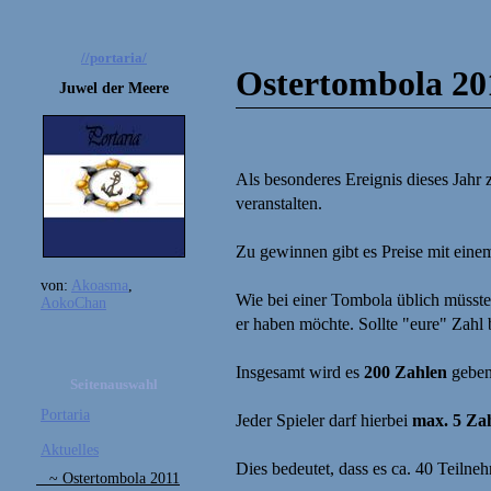
//portaria/
Ostertombola 20
Juwel der Meere
Als besonderes Ereignis dieses Jahr 
veranstalten.
Zu gewinnen gibt es Preise mit ein
von:
Akoasma
,
Wie bei einer Tombola üblich müsste
AokoChan
er haben möchte. Sollte "eure" Zahl b
Insgesamt wird es
200 Zahlen
geben
Seitenauswahl
Portaria
Jeder Spieler darf hierbei
max. 5 Za
Aktuelles
Dies bedeutet, dass es ca. 40 Teilnehm
~ Ostertombola 2011