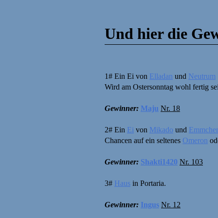
Und hier die Ge
1# Ein Ei von
Elladan
und
Neutrum
Wird am Ostersonntag wohl fertig se
Gewinner:
Maju
Nr. 18
2# Ein
Ei
von
Mikado
und
Emmche
Chancen auf ein seltenes
Omeron
od
Gewinner:
Shakti1420
Nr. 103
3#
Haus
in Portaria.
Gewinner:
Ingus
Nr. 12