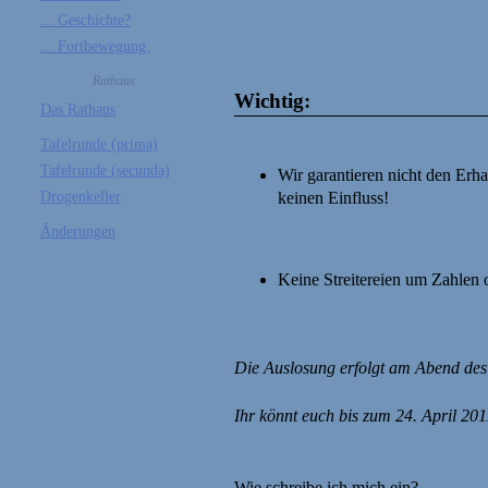
... Geschichte?
... Fortbewegung.
Rathaus
Wichtig:
Das Rathaus
Tafelrunde (prima)
Tafelrunde (secunda)
Wir garantieren nicht den Erhal
Drogenkeller
keinen Einfluss!
Änderungen
Keine Streitereien um Zahlen
Die Auslosung erfolgt am Abend de
Ihr könnt euch bis zum 24. April 20
Wie schreibe ich mich ein?