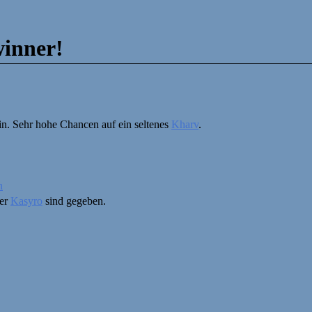
winner!
in. Sehr hohe Chancen auf ein seltenes
Kharv
.
n
er
Kasyro
sind gegeben.