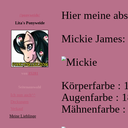
Hier meine abs
//ponyweide/
Lita's Ponyweide
Mickie James:
von
35281
Körperfarbe : 
Seitenauswahl
Augenfarbe : 
Ich nun auch^^
Deckungen
Mähnenfarbe :
Verkauf
Meine Lieblinge